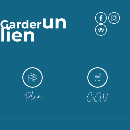
un
Garder
lien
Plan
CGV