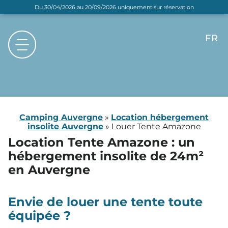
Du 30/04/2026 au 20/09/2026 uniquement sur réservation
FR
EN
NL
DE
Camping Auvergne
»
Location hébergement
insolite Auvergne
»
Louer Tente Amazone
Location Tente Amazone : un
hébergement insolite de 24m²
en Auvergne
Envie de louer une tente toute
équipée ?