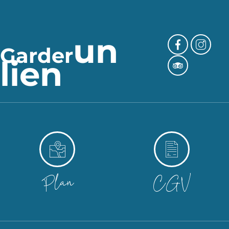
un
Garder
lien
Plan
CGV