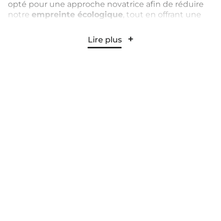
opté pour une approche novatrice afin de réduire
notre
empreinte écologique
, tout en offrant une
expérience de vacances authentique. Notre objectif
est de proposer à votre
famille un séjour axé sur
Lire plus
le tourisme durable
.
Nos activités sont en
harmonie avec la nature
,
avec des descentes en canoë, des balades à vélo,
des randonnées autour des volcans, des jeux en
plein air dans
le parc et des soirées conviviales
autour du feu
. De plus, nous adoptons une gestion
raisonnée des ressources, favorisons les alternatives
aux produits polluants et encourageons le
recyclage, tout en mettant en
valeur les richesses
locales
.
CosyCamp, c’est le
camping en Auvergne
4 étoiles
où nous croyons fermement en un
tourisme
respectueux de l’environnement
, offrant à nos
clients une
expérience de vacances authentique