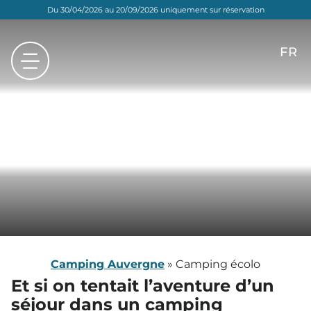
Du 30/04/2026 au 20/09/2026 uniquement sur réservation
FR
EN
NL
DE
Camping Auvergne
»
Camping écolo
Et si on tentait l’aventure d’un
séjour dans
un camping