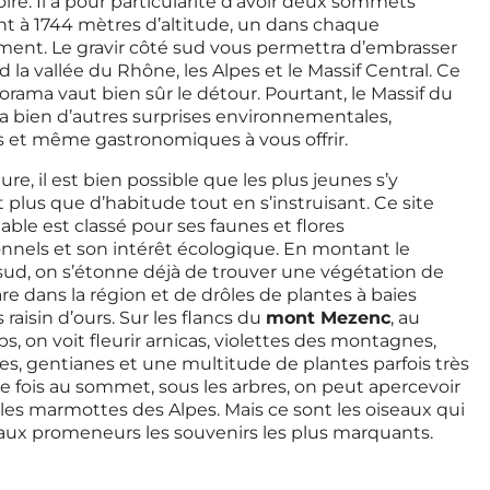
ire. Il a pour particularité d’avoir deux sommets
t à 1744 mètres d’altitude, un dans chaque
ent. Le gravir côté sud vous permettra d’embrasser
d la vallée du Rhône, les Alpes et le Massif Central. Ce
orama vaut bien sûr le détour. Pourtant, le Massif du
a bien d’autres surprises environnementales,
s et même gastronomiques à vous offrir.
re, il est bien possible que les plus jeunes s’y
plus que d’habitude tout en s’instruisant. Ce site
ble est classé pour ses faunes et flores
nnels et son intérêt écologique. En montant le
sud, on s’étonne déjà de trouver une végétation de
are dans la région et de drôles de plantes à baies
raisin d’ours. Sur les flancs du
mont Mezenc
, au
s, on voit fleurir arnicas, violettes des montagnes,
, gentianes et une multitude de plantes parfois très
ne fois au sommet, sous les arbres, on peut apercevoir
les marmottes des Alpes. Mais ce sont les oiseaux qui
 aux promeneurs les souvenirs les plus marquants.