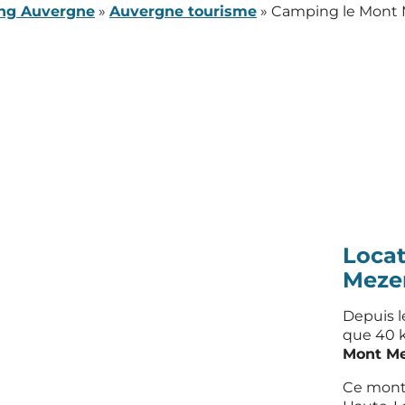
ng Auvergne
»
Auvergne tourisme
»
Camping le Mont
Loca
Meze
Depuis 
que 40 k
Mont M
Ce mont 