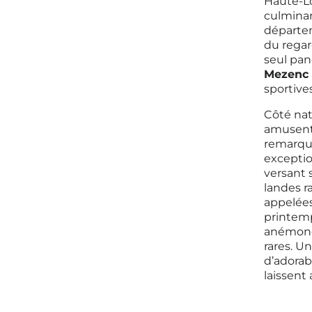
Haute-Lo
culminan
départem
du regar
seul pan
Mezenc
sportive
Côté natu
amusent 
remarqua
exceptio
versant 
landes r
appelées 
printemp
anémones
rares. U
d’adorab
laissent