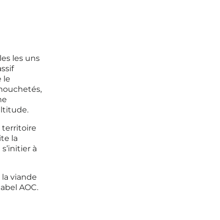
es les uns
ssif
 le
 mouchetés,
me
ltitude.
territoire
te la
’initier à
 la viande
label AOC.