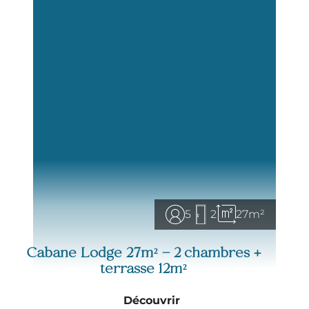
La terrasse est spacieuse
, couverte et agréable
pour accueillir vos repas conviviaux ou simplement
vous détendre en profitant de l’air pur de la
campagne.
Préparez-vous pour l’aventure ! Avec notre Cabane
Lodge, le camping prend une toute nouvelle
dimension, entre confort et nature.
Prêt pour des vacances
atypiques et inoubliables
?
On vous attend avec impatience !
5
2
27m²
Cabane Lodge 27m² – 2 chambres +
terrasse 12m²
Découvrir