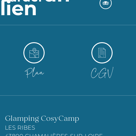
lien
Plan
CGV
Glamping CosyCamp
LES RIBES
43800 CHAMALIÈRES-SUR-LOIRE