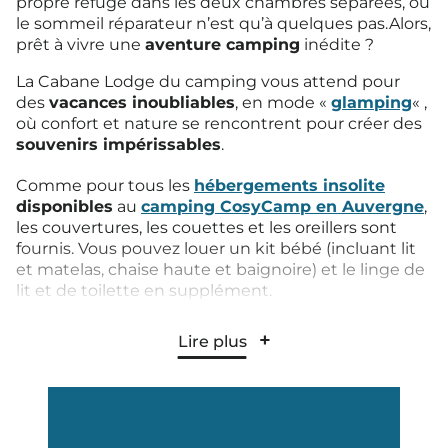
propre refuge dans les deux chambres séparées, où
le sommeil réparateur n’est qu’à quelques pas.Alors,
prêt à vivre une
aventure camping
inédite ?
La Cabane Lodge du camping vous attend pour
des
vacances inoubliables
, en mode «
glamping
« ,
où confort et nature se rencontrent pour créer des
souvenirs impérissables
.
Comme pour tous les
hébergements insolite
disponibles
au
camping
CosyCamp
en Auvergne
,
les couvertures, les couettes et les oreillers sont
fournis. Vous pouvez louer un kit bébé (incluant lit
et matelas, chaise haute et baignoire) et le linge de
lit et de toilette en supplément.
La cuisine est entièrement équipée avec
Lire plus
réfrigérateur et grand congélateur, 2 plaques
vitrocéramiques, micro-ondes, grille-pain, vaisselle,
etc. La salle de bain privative comprend une
douche et un lavabo et un WC séparé pour un
séjour totalement indépendant
.