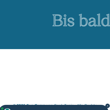
Bis bald
© 2026 CosyCamp
von
Geek Tonic
- Alle Rechte
vorbehalten -
Impressum
-
Datenschutzrichtlinie