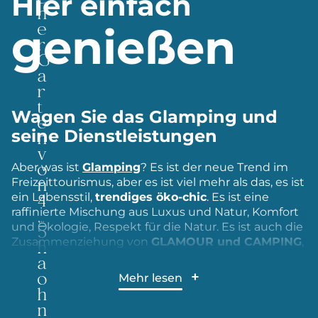
Hier einfach
h
e
genießen
r
G
a
r
t
Wagen Sie das Glamping und
e
seine Dienstleistungen
n
v
o
Aber was ist
Glamping
? Es ist der neue Trend im
n
Freizeittourismus, aber es ist viel mehr als das, es ist
4
ein Lebensstil,
trendiges öko-chic
. Es ist eine
,
raffinierte Mischung aus Luxus und Natur, Komfort
5
und Ökologie, Respekt für die Natur. Es ist auch die
Zusammenziehung von
h
GLAMOUR und CAMPING
,
es ist das Glamping!
a
o
Mehr lesen
Einfache Freuden, zurück zu den Wurzeln,
h
CosyCamp ist ein
ökologisch-chic Campingplatz
.
n
Wir bieten Ihnen ein kompromissloses Glamping-