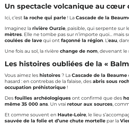
Un spectacle volcanique au cœur 
Ici, c’est
la roche qui parle
! La
Cascade de la Beaum
Imaginez la
rivière Ourzie
, paisible, qui serpente sur 
mètres
. Elle ne tombe pas sur n’importe quoi… mais 
coulées de lave
qui ont
façonné la région
. L’
eau
, dan
Une fois au sol, la rivière
change de nom
, devenant le
Les histoires oubliées de la « Balm
Vous aimez les
histoires
? La
Cascade de la Beaume
hasard : en contrebas de la falaise, des
abris sous roc
occupation préhistorique
!
Des
fouilles archéologiques
ont confirmé que des
ho
même 35 000 ans
. Un vrai
retour aux sources
, comm
Et comme souvent en
Haute-Loire
, le lieu s’accomp
sauvée de la folie et d’une chute mortelle
par la
Vie