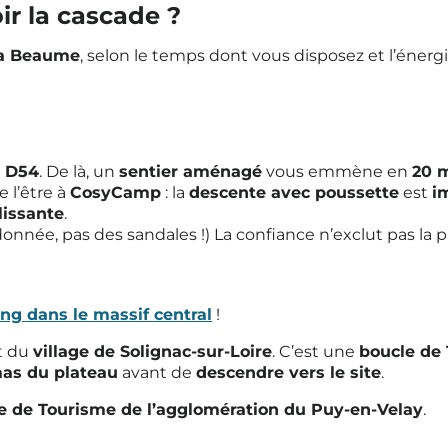
r la cascade ?
 la Beaume
, selon le temps dont vous disposez et l’énergi
a
D54
. De là, un
sentier aménagé
vous emmène en
20 
e l’être à
CosyCamp
: la
descente avec poussette
est
i
lissante
.
onnée, pas des sandales !) La confiance n’exclut pas la 
ng dans le massif central
!
t du
village de Solignac-sur-Loire
. C’est une
boucle de 
mas du plateau
avant de
descendre vers le site
.
ce de Tourisme de l’agglomération du Puy-en-Velay
.