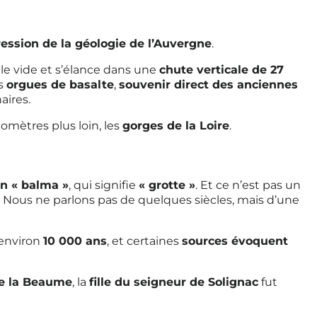
ession de la géologie de l’Auvergne
.
 le vide et s’élance dans une
chute verticale de 27
es
orgues de basalte
,
souvenir direct des anciennes
aires.
lomètres plus loin, les
gorges de la Loire
.
in « balma »
, qui signifie
« grotte »
. Et ce n’est pas un
. Nous ne parlons pas de quelques siècles, mais d’une
a environ
10 000 ans
, et certaines
sources évoquent
e la Beaume
, la
fille du seigneur de Solignac
fut