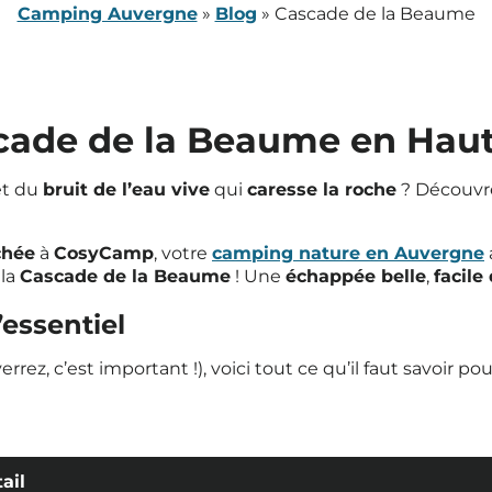
Camping Auvergne
»
Blog
»
Cascade de la Beaume
cade de la Beaume en Haut
t du
bruit de l’eau vive
qui
caresse la roche
? Découvr
chée
à
CosyCamp
, votre
camping nature en Auvergne
 la
Cascade de la Beaume
! Une
échappée belle
,
facile
’essentiel
z, c’est important !), voici tout ce qu’il faut savoir pou
ail