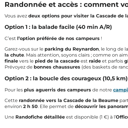
Randonnée et accès : comment voi
Vous avez
deux options pour visiter la Cascade de
Option 1 : la balade facile (40 min A/R)
C’est
l’option préférée de nos campeurs
!
Garez-vous sur le
parking du Reynardon
, le long de l
la chute
. Mais attention, soyons clairs ; comme on aim
finale
vers le
pied de la cascade
est
raide
et parfois
g
Prévoyez de
bonnes chaussures
(des baskets de rand
Option 2 : la boucle des courageux (10,5 km)
Pour les
plus aguerris des campeurs
de notre
campi
Cette
randonnée vers la Cascade de la Beaume
par
environ
2 h 50
. Elle permet de
découvrir les panora
Une
Randofiche détaillée
est disponible (1 €) à l’
Offi