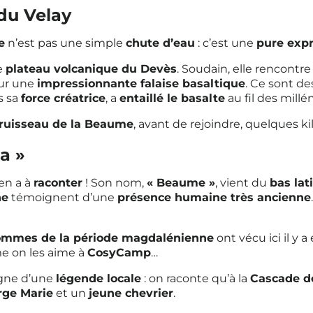
du Velay
e
n’est pas une simple
chute d’eau
: c’est une
pure expr
le
plateau volcanique du Devès
. Soudain, elle rencontre
sur une
impressionnante falaise basaltique
. Ce sont d
s sa
force créatrice
, a
entaillé le basalte
au fil des millén
ruisseau de la Beaume
, avant de rejoindre, quelques ki
a »
en a à
raconter
! Son nom,
« Beaume »
, vient du
bas lat
he
témoignent d’une
présence humaine très ancienne
mmes de la période magdalénienne
ont vécu ici il y 
e on les aime à
CosyCamp
…
agne d’une
légende locale
: on raconte qu’à la
Cascade d
rge Marie
et un
jeune chevrier
.