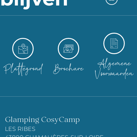
Algemene
Plattegrond
Brochure
Voorwaarden
Glamping CosyCamp
LES RIBES