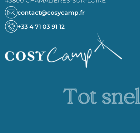
43800 CHAMALIÈRES-SUR-LOIRE
contact@cosycamp.fr
+33 4 71 03 91 12
Tot snel