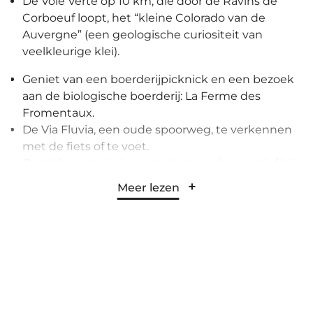
De Voie Verte op 10 km, die door de Ravins de
Corboeuf loopt, het “kleine Colorado van de
Auvergne” (een geologische curiositeit van
veelkleurige klei).
Geniet van een boerderijpicknick en een bezoek
aan de biologische boerderij: La Ferme des
Fromentaux.
De Via Fluvia, een oude spoorweg, te verkennen
met de fiets of te voet.
Ontdek Haute-Loire met de stoomlocomotief bij
Les Voies Ferrées du Velay.
Meer lezen
Recreatiebasis van Lavalette (zeilen, roeien,
waterfietsen, kajakken…) en wandelingen rond
het meer.
De Vélorail in Dunières of Pradelles.
De via ferrata van Juscles.
Bezoek kastelen in de omgeving: de vesting van
Polignac, het kasteel van Rochebaron en ontdek