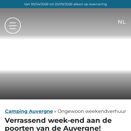
Van 30/04/2026 tot 20/09/2026 alleen op reservering
NL
FR
EN
DE
Camping Auvergne
»
Ongewoon weekendverhuur
Verrassend week-end aan de
poorten
van de Auvergne!