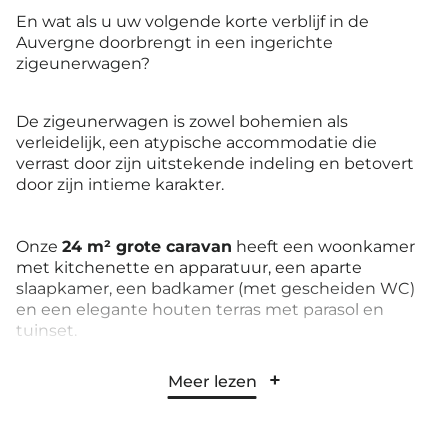
En wat als u uw volgende korte verblijf in de
Auvergne doorbrengt in een ingerichte
zigeunerwagen?
De zigeunerwagen is zowel bohemien als
verleidelijk, een atypische accommodatie die
verrast door zijn uitstekende indeling en betovert
door zijn intieme karakter.
Onze
24 m² grote caravan
heeft een woonkamer
met kitchenette en apparatuur, een aparte
slaapkamer, een badkamer (met gescheiden WC)
en een elegante houten terras met parasol en
tuinset.
Meer lezen
Geschikt voor
2 tot 4 personen
, richt het zich op
koppels en gezinnen met 2 kinderen die een
weekendcamping in de Auvergne willen