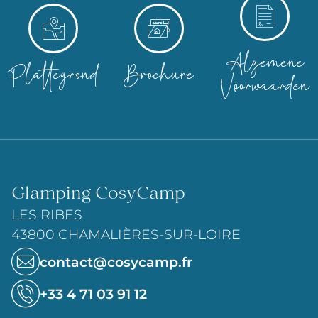
Algemene
Plattegrond
Brochure
Voorwaarden
Glamping CosyCamp
LES RIBES
43800 CHAMALIÈRES-SUR-LOIRE
contact@cosycamp.fr
+33 4 71 03 91 12