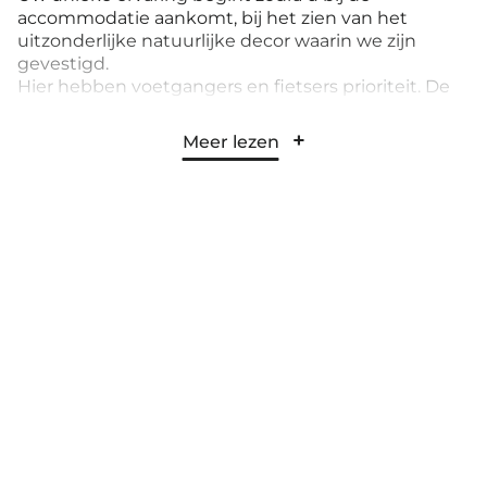
accommodatie aankomt, bij het zien van het
uitzonderlijke natuurlijke decor waarin we zijn
gevestigd.
Hier hebben voetgangers en fietsers prioriteit. De
accommodatie is een bepalende factor voor een
ongewone verblijf in de Auvergne.
Meer lezen
Bij CosyCamp bieden we bijzondere
accommodaties die zeer goed in de omgeving zijn
geïntegreerd, zoals lodges, cottages, boomhutten,
caravanen, ingerichte tenten en hutten.
Deze prestigieuze accommodaties, ingericht en
uitgerust in tropische stijl, zijn gebouwd met hout,
stof en andere duurzame natuurlijke materialen die
milieuvriendelijk zijn.